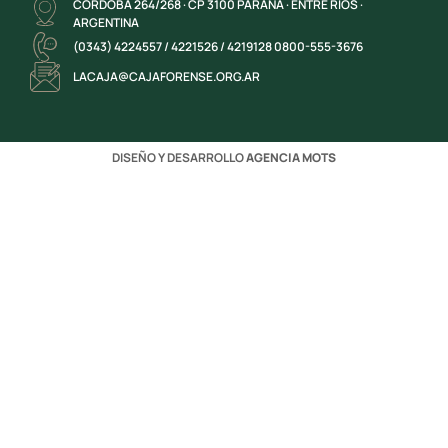
CÓRDOBA 264/268 · CP 3100 PARANÁ · ENTRE RÍOS ·
ARGENTINA
(0343) 4224557 / 4221526 / 4219128 0800-555-3676
LACAJA@CAJAFORENSE.ORG.AR
DISEÑO Y DESARROLLO
AGENCIA MOTS