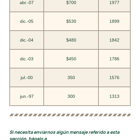
abr.-07
$700
1977
dic.-05
$530
1899
dic.-04
$480
1842
dic.-03
$450
1786
jul.-00
350
1576
jun.-97
300
1313
Si necesita enviarnos algún mensaje referido a esta
sección, hágalo a