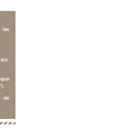
 las
 Art.
 que
).
s de