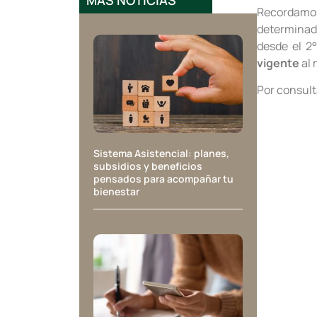
MÁS NOTICIAS
Recordamo
determinad
desde el 2
vigente
al 
Por consult
Sistema Asistencial: planes,
subsidios y beneficios
pensados para acompañar tu
bienestar